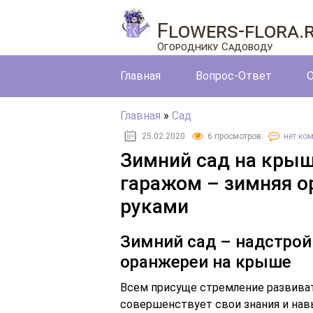
Flowers-flora.
Огороднику Садоводу
Главная
Вопрос-Ответ
О
Главная
»
Сад
25.02.2020
6 просмотров
нет ко
Зимний сад на крыш
гаражом – зимняя 
руками
Зимний сад – надстрой
оранжереи на крыше
Всем присуще стремление развивать
совершенствует свои знания и навы