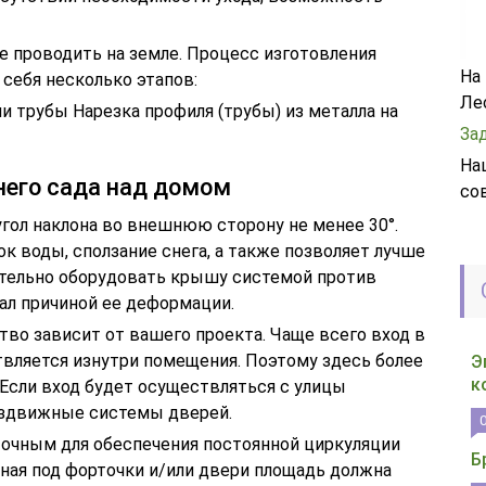
е проводить на земле. Процесс изготовления
На
себя несколько этапов:
Ле
и трубы Нарезка профиля (трубы) из металла на
За
На
него сада над домом
со
гол наклона во внешнюю сторону не менее 30°.
к воды, сползание снега, а также позволяет лучше
ательно оборудовать крышу системой против
тал причиной ее деформации.
ство зависит от вашего проекта. Чаще всего вход в
вляется изнутри помещения. Поэтому здесь более
Э
к
 Если вход будет осуществляться с улицы
аздвижные системы дверей.
очным для обеспечения постоянной циркуляции
Б
ная под форточки и/или двери площадь должна