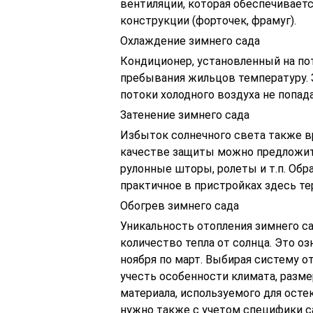
вентиляции, которая обеспечивае
конструкции (форточек, фрамуг).
Охлаждение зимнего сада
Кондиционер, установленный на по
пребывания жильцов температуру. З
потоки холодного воздуха не попада
Затенение зимнего сада
Избыток солнечного света также вр
качестве защиты можно предложить
рулонные шторы, ролеты и т.п. Обр
практичное в пристройках здесь т
Обогрев зимнего сада
Уникальность отопления зимнего са
количество тепла от солнца. Это оз
ноября по март. Выбирая систему о
учесть особенности климата, разме
материала, используемого для ост
нужно также с учетом специфики са