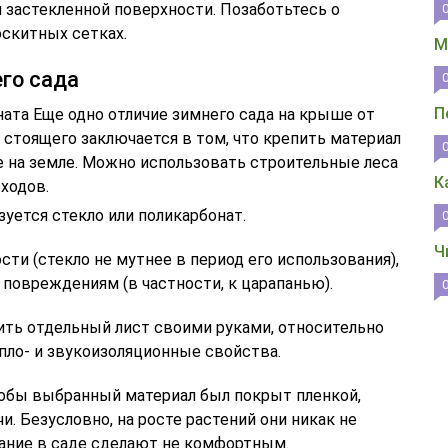
 застекленной поверхности. Позаботьтесь о
оскитных сетках.
М
его сада
П
ата Еще одно отличие зимнего сада на крыше от
 стоящего заключается в том, что крепить материал
е на земле. Можно использовать строительные леса
К
сходов.
зуется стекло или поликарбонат.
Ч
сти (стекло не мутнее в период его использования),
повреждениям (в частности, к царапанью).
ить отдельный лист своими руками, относительно
пло- и звукоизоляционные свойства.
тобы выбранный материал был покрыт пленкой,
 Безусловно, на росте растений они никак не
вание в саде сделают не комфортным.