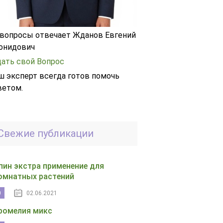
 вопросы отвечает Жданов Евгений
онидович
дать свой Вопрос
ш эксперт всегда готов помочь
ветом.
Свежие публикации
пин экстра применение для
омнатных растений
0
02.06.2021
ромелия микс