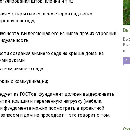
гулирования штор, пленки и т.п.;
ия – открытый со всех сторон сад легко
тренную погоду;
Вы
ная черта, выделяющая его из числа прочих строений
Выс
идуальность.
Выс
офо
сти создания зимнего сада на крыше дома, на
ими руками.
0
ством зимнего сада:
ужных коммуникаций;
ледует из ГОСТов, фундамент должен выдерживать
ытий, крыши) и переменную нагрузку (мебели,
ики фундамента можно посмотреть в проектной
 запасом и дом не проседает – это говорит о том,
Сх