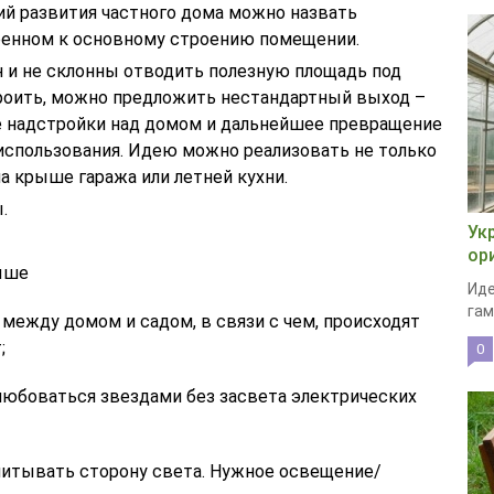
ий развития частного дома можно назвать
оенном к основному строению помещении.
 и не склонны отводить полезную площадь под
строить, можно предложить нестандартный выход –
е надстройки над домом и дальнейшее превращение
 использования. Идею можно реализовать не только
на крыше гаража или летней кухни.
.
Ук
ор
ыше
Иде
гам
 между домом и садом, в связи с чем, происходят
;
0
юбоваться звездами без засвета электрических
читывать сторону света. Нужное освещение/