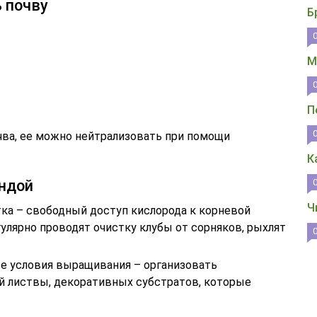
 почву
Б
М
П
чва, ее можно нейтрализовать при помощи
К
андой
Ч
ка – свободный доступ кислорода к корневой
гулярно проводят очистку клубы от сорняков, рыхлят
е условия выращивания – организовать
й листвы, декоративных субстратов, которые