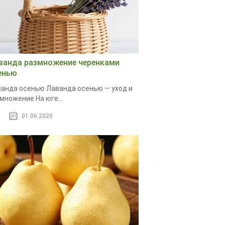
ванда размножение черенками
енью
анда осенью Лаванда осенью — уход и
множение На юге...
01.06.2020