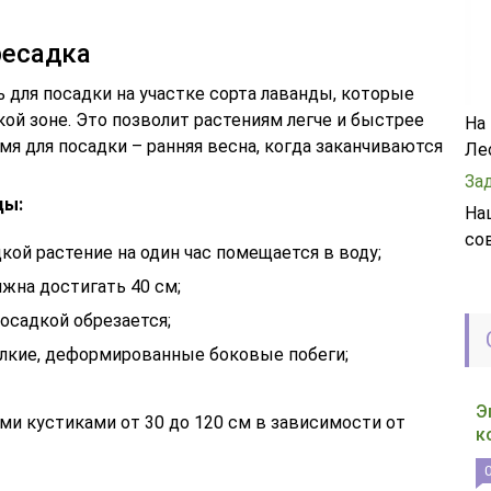
ресадка
ля посадки на участке сорта лаванды, которые
ой зоне. Это позволит растениям легче и быстрее
На
мя для посадки – ранняя весна, когда заканчиваются
Ле
За
ды:
На
со
ой растение на один час помещается в воду;
жна достигать 40 см;
посадкой обрезается;
лкие, деформированные боковые побеги;
Э
и кустиками от 30 до 120 см в зависимости от
к