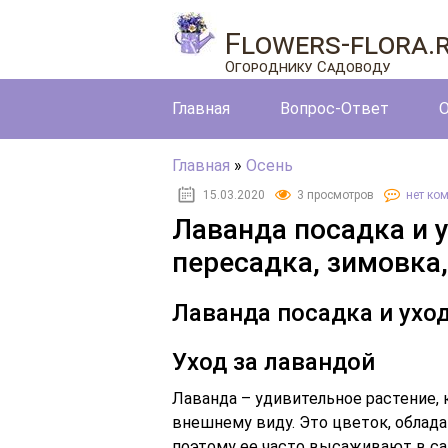
Flowers-flora.
Огороднику Садоводу
Главная
Вопрос-Ответ
О
Главная
»
Осень
15.03.2020
3 просмотров
нет ко
Лаванда посадка и у
пересадка, зимовка,
Лаванда посадка и ухо
Уход за лавандой
Лаванда – удивительное растение, к
внешнему виду. Это цветок, обла
поэтому ее часто высаживают в сад