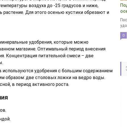
По
емпературы воздуха до -25 градусов и ниже,
ос
ь растение. Для этого осенью кустики обрезают и
Пос
удо
0
 минеральные удобрения, которые можно
ванном магазине. Оптимальный период внесения
ия. Концентрация питательной смеси – две
ы.
в используются удобрения с большим содержанием
им образом: две столовых ложки на ведро воды.
ной, в период активного роста.
ния
ов.
ндой.