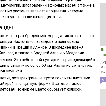
метологии, изготовлении эфирных масел, а также в
частью растения являются соцветия, которые
ез неделю после начала цветения.
ванды
астет в горах Средиземноморья, а также на склонах
 Франции. Настоящие лавандовые поля можно
рдинии, в Греции и Алжире. В последнее время
Де
Кавказе, а также в Средней Азии и в Молдавии.
ос
летник. Это небольшой кустарник, принадлежащий к
Дер
ий в высоту не более 60 см. Растение ветвистое,
ухо
ной опушкой.
уход
ветия, четырехгранные, густо покрыты листьями.
0
й край и ланцетную форму. Цветовая гамма
летовая. По форме цветок образует колосок.