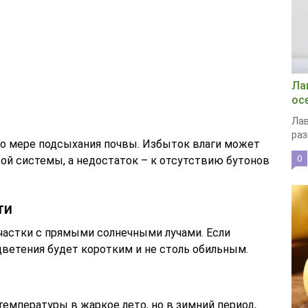
Ла
.
ос
Лав
раз
по мере подсыхания почвы. Избыток влаги может
0
ой системы, а недостаток – к отсутствию бутонов
ти
астки с прямыми солнечными лучами. Если
цветения будет коротким и не столь обильным.
емпературы в жаркое лето, но в зимний период,