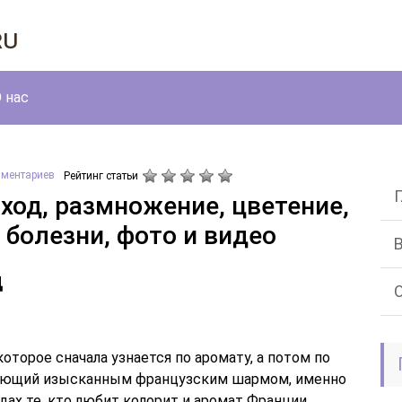
ru
 нас
мментариев
Рейтинг статьи
ход, размножение, цветение,
 болезни, фото и видео
д
оторое сначала узнается по аромату, а потом по
дающий изысканным французским шармом, именно
ах те, кто любит колорит и аромат Франции.